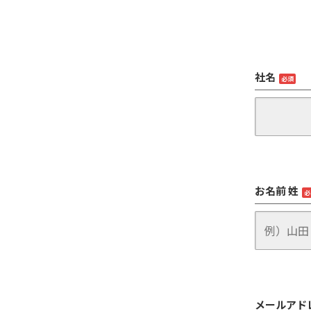
社名
必須
お名前 姓
必
メールアド