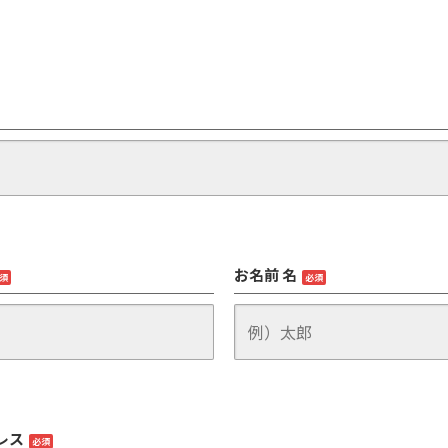
お名前 名
須
必須
レス
必須