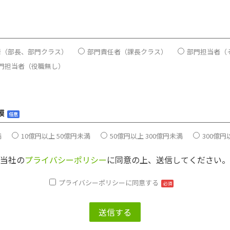
者（部長、部門クラス）
部門責任者（課長クラス）
部門担当者（
門担当者（役職無し）
模
任意
満
10億円以上 50億円未満
50億円以上 300億円未満
300億円
当社の
プライバシーポリシー
に同意の上、送信してください。
プライバシーポリシーに同意する
必須