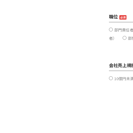
職位
必須
部門責任
者）
部
会社売上規
10億円未