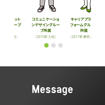
ラット
コミュニケーショ
キャリアプラット
キャ
ループ
ンデザイン
グルー
フォーム
グループ
フォ
プ所属
所属
入社］
［2015年 入社］
［2017年 新卒入社］
［2