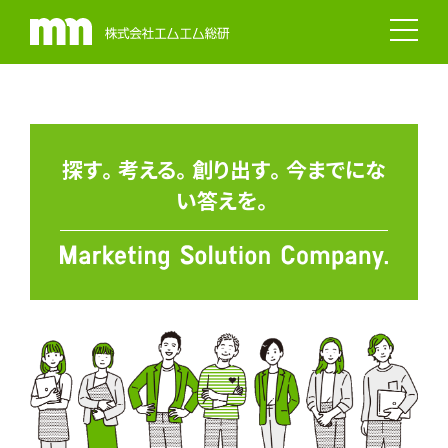
探
す
。
考
え
る
。
創
り
出
す
。
今
ま
で
に
な
い
答
え
を
。